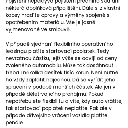
Pojištění nepokrývá pojištění předního skla ani
některá doplňková připojištění. Dále si z vlastní
kapsy hradíte opravy a výměny spojené s
opotřebením materiálu. Vše je jasně
vyjmenované ve smlouvě.
V případě sjednání flexibilního operativního
leasingu platíte startovací poplatek. Tedy
nevratnou částku, jejíž výše se odvíjí od ceny
zvoleného automobilu. Může tak dosáhnout
třeba i několika desítek tisíc korun. Není nutné
ho vždy zaplatit najednou. Dá se vyřídit jeho
splacení v podobě menších částek. Ale jen v
případě déletrvajícího pronájmu. Pokud
nepotřebujete flexibilitu a víte, kdy auto vrátíte,
tak startovací poplatek neplatíte. Pak ale v
případě dřívějšího vrácení vozidla platíte
penále.