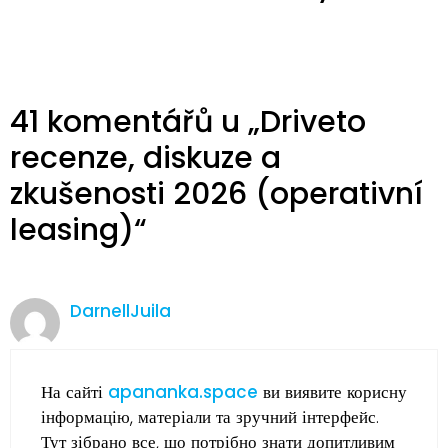
41 komentářů u „Driveto
recenze, diskuze a
zkušenosti 2026 (operativní
leasing)“
DarnellJuila
На сайті
apananka.space
ви виявите корисну
інформацію, матеріали та зручний інтерфейс.
Тут зібрано все, що потрібно знати допитливим