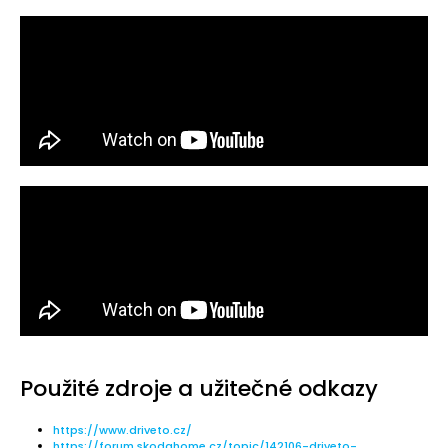
Použité zdroje a užitečné odkazy
https://www.driveto.cz/
https://forum.skodahome.cz/topic/142106-driveto-