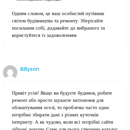
Одним словом, це ваш особистий путівник
світом будівництва та ремонту. Зберігайте
посилання собі, додавайте до вибраного та
користуйтеся із задоволенням
Billyson
Привіт усім! Якщо ви будуєте будинок, робите
ремонт або просто шукаєте натхнення для
облаштування оселі, то проблема часто одна:
потрібно збирати дані з різних куточків
інтернету. А як чудово, коли всі потрібні сайти
зібрані докупи. Саме для цього створено каталог