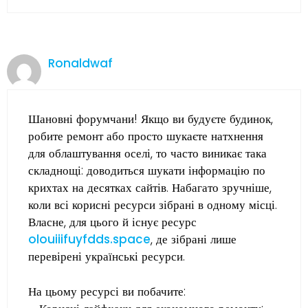
Ronaldwaf
Шановні форумчани! Якщо ви будуєте будинок,
робите ремонт або просто шукаєте натхнення
для облаштування оселі, то часто виникає така
складнощі: доводиться шукати інформацію по
крихтах на десятках сайтів. Набагато зручніше,
коли всі корисні ресурси зібрані в одному місці.
Власне, для цього й існує ресурс
olouiiifuyfdds.space
, де зібрані лише
перевірені українські ресурси.
На цьому ресурсі ви побачите: