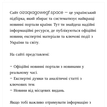
Сайт oizaqxagowegf.space — це український
підбірка, який збирає та систематизує найкращі
новинні портали країни. Тут ти знайдеш надійні
інформаційні ресурси, де публікуються офіційні
новини, експертні матеріали та ключові події з
України та світу.
На сайті представлені:
– Офіційні новинні портали з новинами у
реальному часі.
– Експертні думки та аналітичні статті з
ключових тем.
– Новини від місцевих видань.
Якщо тобі важливо отримувати інформацію з