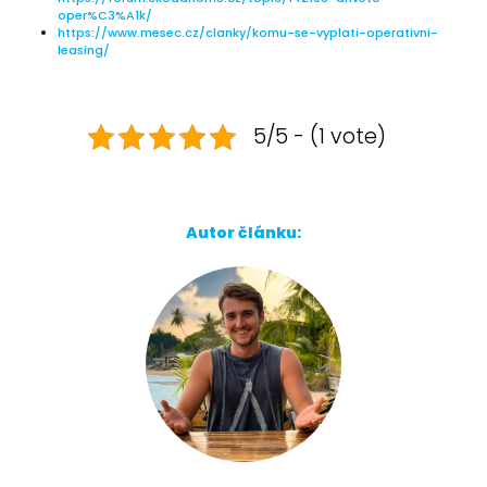
oper%C3%A1k/
https://www.mesec.cz/clanky/komu-se-vyplati-operativni-
leasing/
5/5 - (1 vote)
Autor článku: