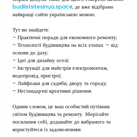
budlistsitesinua.space
, де вже відібрано
найкращі сайти українською мовою.
Тут ви знайдете:
– Практичні поради для економного ремонту;
– Технології будівництва на всіх етапах — від
основи до даху;
– Ідеї для дизайну оселі;
– Інструкції для майстрів електромонтаж,
водопровід, пристрої;
– Лайфхаки для садиби, двору та городу;
– Нестандартні креативні рішення.
Одним словом, це ваш особистий путівник
світом будівництва та ремонту. Зберігайте
посилання собі, додавайте до вибраного та
користуйтеся із задоволенням