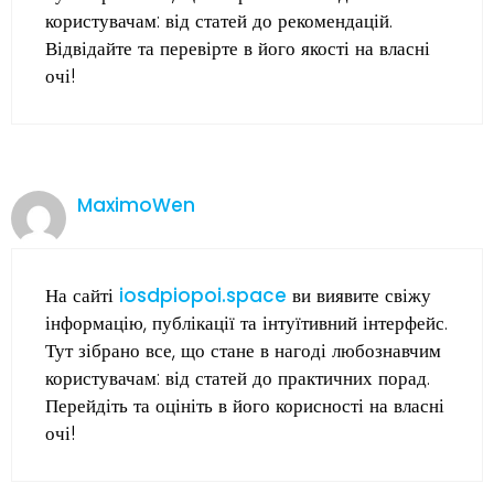
користувачам: від статей до рекомендацій.
Відвідайте та перевірте в його якості на власні
очі!
MaximoWen
На сайті
iosdpiopoi.space
ви виявите свіжу
інформацію, публікації та інтуїтивний інтерфейс.
Тут зібрано все, що стане в нагоді любознавчим
користувачам: від статей до практичних порад.
Перейдіть та оцініть в його корисності на власні
очі!