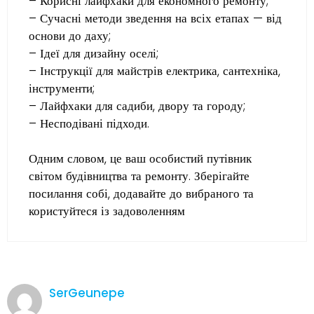
– Корисні лайфхаки для економного ремонту;
– Сучасні методи зведення на всіх етапах — від
основи до даху;
– Ідеї для дизайну оселі;
– Інструкції для майстрів електрика, сантехніка,
інструменти;
– Лайфхаки для садиби, двору та городу;
– Несподівані підходи.
Одним словом, це ваш особистий путівник
світом будівництва та ремонту. Зберігайте
посилання собі, додавайте до вибраного та
користуйтеся із задоволенням
SerGeunepe