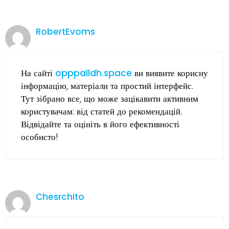
RobertEvoms
На сайті
opppalldh.space
ви виявите корисну
інформацію, матеріали та простий інтерфейс.
Тут зібрано все, що може зацікавити активним
користувачам: від статей до рекомендацій.
Відвідайте та оцініть в його ефективності
особисто!
Chesrchito