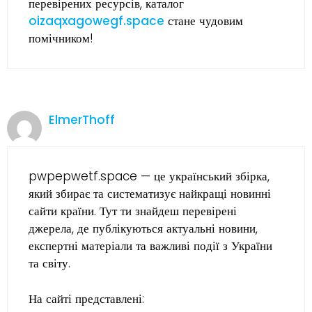
перевірених ресурсів, каталог
oizaqxagowegf.space
стане чудовим
помічником!
ElmerThoff
pwpepwetf.space — це український збірка,
який збирає та систематизує найкращі новинні
сайти країни. Тут ти знайдеш перевірені
джерела, де публікуються актуальні новини,
експертні матеріали та важливі події з України
та світу.
На сайті представлені: