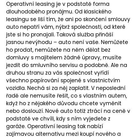
Operativní leasing je v podstatě forma
dlouhodobého pronájmu. Od klasického
leasingu se liší tím, že ani po skončení smlouvy
auto nepatří vám, nýbrž společnosti, od které
jste si ho pronajali. Taková služba přináší
jasnou nevýhodu –⁠ auto není vaše. Nemůžete
ho prodat, nemůžete na něm dělat bez
domluvy s majitelem žádné úpravy, musíte
jezdit do smluvního servisu a podobně. Ale na
druhou stranu za vás společnost vyřídí
všechno papírování spojené s vlastnictvím
vozidla. Nechá si za něj zaplatit. V neposlední
řadě ale nemusíte řešit, co s vlastním autem,
když ho z nějakého důvodu chcete vyměnit
nebo doslouží. Nové auto totiž ztrácí na ceně v
podstatě ve chvíli, kdy s ním vyjedete z
garáže. Operativní leasing tak nabízí
zajímavou alternativu mezi koupí nového a