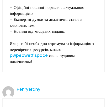
– Офіційні новинні портали з актуальною
інформацією.
– Експертні думки та аналітичні статті з
ключових тем.
– Новини від місцевих видань.
Якщо тобі необхідно отримувати інформацію з
перевірених ресурсів, каталог
pwpepwetf.space
стане чудовим
помічником!
Henryerany